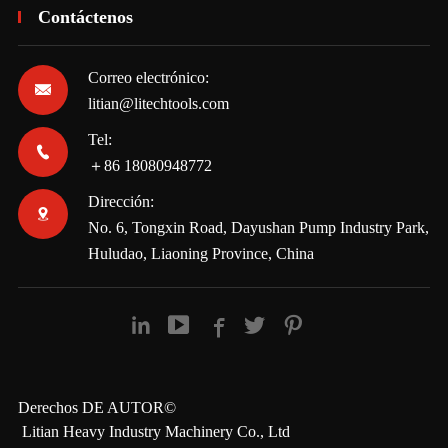
Contáctenos
Correo electrónico:

litian@litechtools.com
Tel:

＋86 18080948772
Dirección:

No. 6, Tongxin Road, Dayushan Pump Industry Park,
Huludao, Liaoning Province, China





Derechos DE AUTOR©
Litian Heavy Industry Machinery Co., Ltd