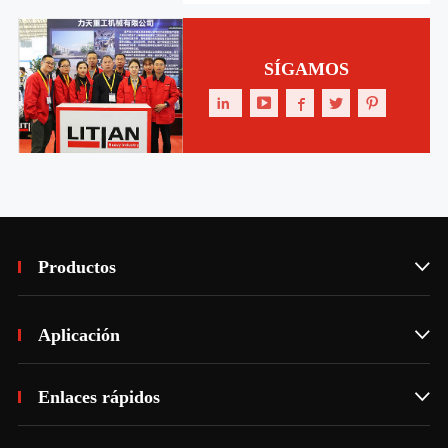
SÍGAMOS





Productos

Aplicación

Enlaces rápidos
