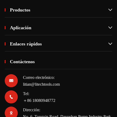
Productos

Aplicación

Enlaces rápidos

Contáctenos
Correo electrónico:

litian@litechtools.com
Tel:

＋86 18080948772
Dirección:

No. 6, Tongxin Road, Dayushan Pump Industry Park,