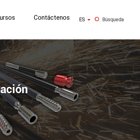
ursos
Contáctenos

ES
Búsqueda
×
IR
ración