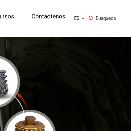
ursos
Contáctenos

ES
Búsqueda
×
IR