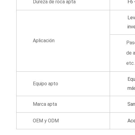
Dureza de roca apta
F6 
Lev
inv
Aplicación
Paso
de a
etc.
Equ
Equipo apto
máq
Marca apta
San
OEM y ODM
Ace