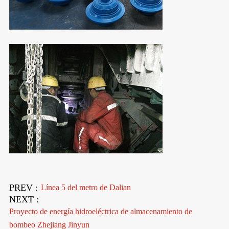
PREV :
Línea 5 del metro de Dalian
NEXT :
Proyecto de energía hidroeléctrica de almacenamiento de
bombeo Zhejiang Jinyun