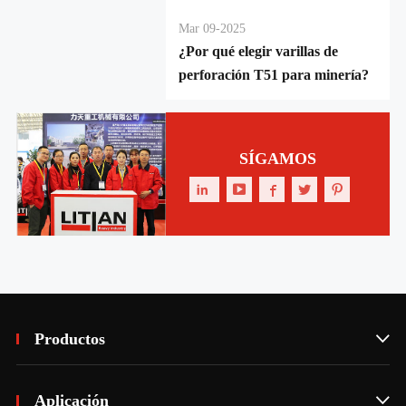
Mar 09-2025
¿Por qué elegir varillas de
perforación T51 para minería?
SÍGAMOS





Productos

Aplicación
