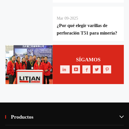
Mar 09-2025
¿Por qué elegir varillas de
perforación T51 para minería?
SÍGAMOS





Productos
