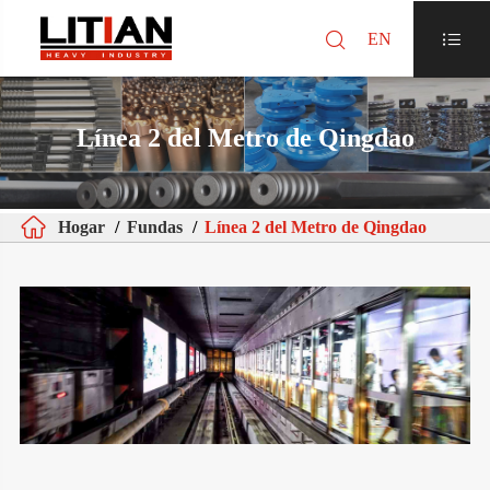

EN

Línea 2 del Metro de Qingdao

Hogar
Fundas
Línea 2 del Metro de Qingdao