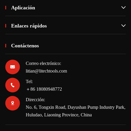
Aplicación

Enlaces rápidos

Contáctenos
Correo electrónico:

litian@litechtools.com
Tel:

＋86 18080948772
Dirección:

No. 6, Tongxin Road, Dayushan Pump Industry Park,
Huludao, Liaoning Province, China