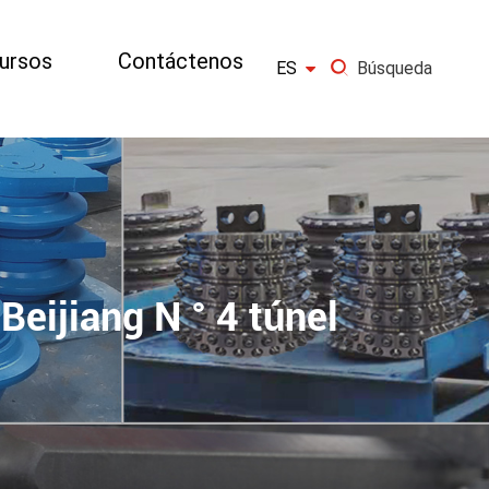
ursos
Contáctenos

ES
Búsqueda
×
IR
eijiang N ° 4 túnel