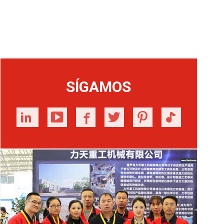
SÍGAMOS





